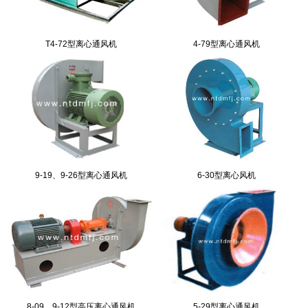
T4-72型离心通风机
4-79型离心通风机
9-19、9-26型离心通风机
6-30型离心风机
8-09、9-12型高压离心通风机
5-29型离心通风机