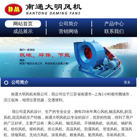
网站首页
公司简介
产品中心
成品展示
营销网络
联系我们
公司简介
更多...
南通大明风机有限公司，我公司位于江苏省南通市--上海1小时都市圈城市，
滨江临海，地理位置优越，交通便利。
我公司是风机设计、生产的专业企业，拥有20余年离心风机,轴流风机,斜流
风机,混流风机生产经验，南通大明风机以专业的设计，优异的性能，得到了用户
的广泛好评。主要产品有：离心风机、轴流风机、不锈钢风机、钛风机、锅炉风
机、纺织风机、煤粉风机、排尘风机、高温风机、防腐风机、管道风机、屋顶风
机、排烟风机、无动力风机、涂装风机、粮食风机、船用风机、非标风机等。