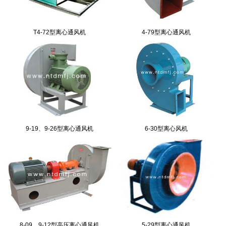
T4-72型离心通风机
4-79型离心通风机
9-19、9-26型离心通风机
6-30型离心风机
8-09、9-12型高压离心通风机
5-29型离心通风机